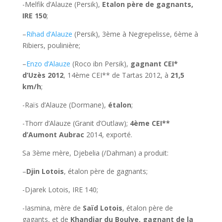
-Melfik d’Alauze (Persik),
Etalon père de gagnants,
IRE 150
;
–
Rihad d’Alauze
(Persik), 3ème à Negrepelisse, 6ème à
Ribiers, poulinière;
–
Enzo d’Alauze
(Roco ibn Persik),
gagnant CEI*
d’Uzès 2012
, 14ème CEI** de Tartas 2012, à
21,5
km/h
;
-Raïs d’Alauze (Dormane),
étalon
;
-Thorr d’Alauze (Granit d’Outlaw);
4ème CEI**
d’Aumont Aubrac
2014, exporté.
Sa 3ème mère, Djebelia (/Dahman) a produit:
–
Djin Lotois
, étalon père de gagnants;
-Djarek Lotois, IRE 140;
-Iasmina, mère de
Saïd Lotois
, étalon père de
gagants, et de
Khandjar du Boulve, gagnant de la