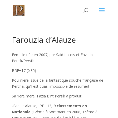
Farouzia d’Alauze
Femelle née en 2007, par Said Lotois et Fazia bint
Persik/Persik.
BRE+17 (0.35)
Poulinière issue de la fantastique souche française de
Kercha, qu’il est quasi impossible de résumer!
Sa 1ère mère, Fazia Bint Persik a produit:
-Fadji d’Alauze, IRE 113,
9 classements en
Nationale
(12ème à Sommant en 2008, 16ème à
Lartigue en 2007, etc), poulinière à l’élevage.