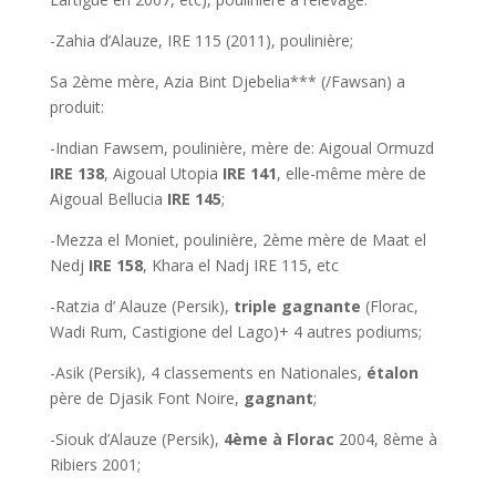
-Zahia d’Alauze, IRE 115 (2011), poulinière;
Sa 2ème mère, Azia Bint Djebelia*** (/Fawsan) a
produit:
-Indian Fawsem, poulinière, mère de: Aigoual Ormuzd
IRE 138
, Aigoual Utopia
IRE 141
, elle-même mère de
Aigoual Bellucia
IRE 145
;
-Mezza el Moniet, poulinière, 2ème mère de Maat el
Nedj
IRE 158
, Khara el Nadj IRE 115, etc
-Ratzia d’ Alauze (Persik),
triple gagnante
(Florac,
Wadi Rum, Castigione del Lago)+ 4 autres podiums;
-Asik (Persik), 4 classements en Nationales,
étalon
père de Djasik Font Noire,
gagnant
;
-Siouk d’Alauze (Persik),
4ème à Florac
2004, 8ème à
Ribiers 2001;