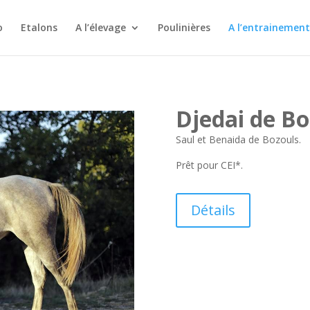
o
Etalons
A l’élevage
Poulinières
A l’entrainement
Djedai de Bo
Saul et Benaida de Bozouls.
Prêt pour CEI*.
Détails